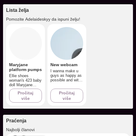
Lista želja
Pomozite
Adelaideskyy
da ispuni želju!
Maryjane
New webcam
platform pumps
I wanna make u
guys as happy as
Ellie shoes
possible and with
woman's 423 baby
a new webcam
doll Maryjane
instead of my
pumps size 8
Pročitaj
Pročitaj
phone I can do
više
that. I can go HD
više
everything so high
on my list!
Praćenja
+2
Najbolji članovi