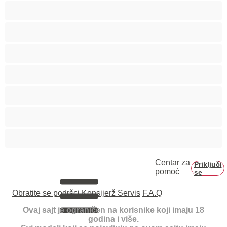
Studentkinje
Tinejdžerke 18+
Trudnice
Velike grudi
Velike sise
Veliko dupe
Vezivanje
Centar za
Priključi
pomoć
se
Obratite se podršci
Konsijerž Servis
F.A.Q
Ovaj sajt je ograničen na korisnike koji imaju 18
godina i više.